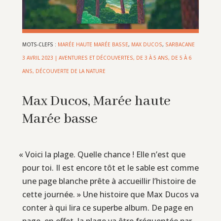
MOTS-CLEFS :
MARÉE HAUTE MARÉE BASSE
,
MAX DUCOS
,
SARBACANE
3 AVRIL 2023
|
AVENTURES ET DÉCOUVERTES
,
DE 3 À 5 ANS
,
DE 5 À 6
ANS
,
DÉCOUVERTE DE LA NATURE
Max Ducos, Marée haute
Marée basse
«
Voici la plage. Quelle chance ! Elle n’est que
pour toi. Il est encore tôt et le sable est comme
une page blanche prête à accueillir l’histoire de
cette journée. » Une histoire que Max Ducos va
conter à qui lira ce superbe album. De page en
page, en effet, la plage va être fréquentée par