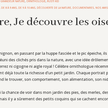
X GRANDEUR NATURE
,
ORNITHOLOGIE
,
RUSTI KID
,
DE 8 À 9 ANS
,
DE 9 À 10 ANS
,
DÉCOUVERTE DE LA NATURE
,
DOCUMENTAIRES
,
NOS AMIS
re, Je découvre les oi
ignon, en passant par la huppe fasciée et le pic épeiche, il
réuni des clichés pris dans la nature, avec une idée drôlement
verrez ni cigogne ni aigle royal ! Célèbre ornithologue réce
 déjà toute la richesse d’un petit jardin. Chaque portrait pr
quand le trouver, son comportement, son alimentation, son 
i la chance de voir dans mon jardin des pies, des merles, de
ais il y a sûrement des petits coquins qui se cachent enco