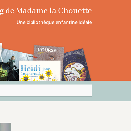
log de Madame la Chouette
Une bibliothèque enfantine idéale