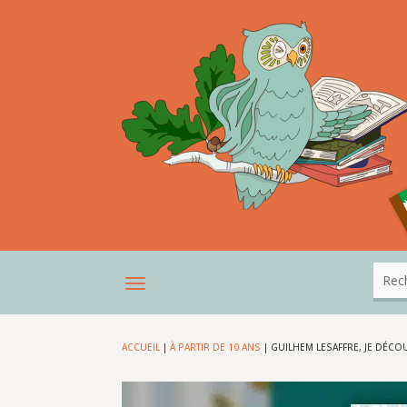
ACCUEIL
|
À PARTIR DE 10 ANS
|
GUILHEM LESAFFRE, JE DÉC