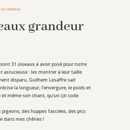
 LES ANIMAUX
seaux grandeur
s sont 31 oiseaux à avoir posé pour notre
 astucieuse : les montrer à leur taille
mment disparu, Guilhem Lesaffre sait
écise la longueur, l’envergure, le poids et
nid et même son chant, qu’un
code
QR
s pigeons, des huppes fasciées, des pics
re dans mes chênes !