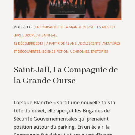
MOTS-CLEFS :
LA COMPAGNIE DE LA GRANDE OURSE
,
LES AMIS DU
LIVRE EUROPÉEN
,
SAINT-JALL
12 DÉCEMBRE 2013
|
À PARTIR DE 12 ANS
,
ADOLESCENTS
,
AVENTURES
ET DÉCOUVERTES
,
SCIENCE-FICTION, UCHRONIES, DYSTOPIES
Saint-Jall, La Compagnie de
la Grande Ourse
Lorsque Blanche « sortit une nouvelle fois la
tête du duvet, elle aperçut les Brigades de
Sécurité Gouvernementales qui prenaient
position autour du parking. En un éclair, la
Compagnie fut debout et, un quart d’heure