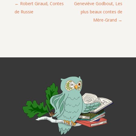
Robert Giraud, Contes
Geneviève Godbout, Les
de Russie
plus beaux contes de
Mère-Grand