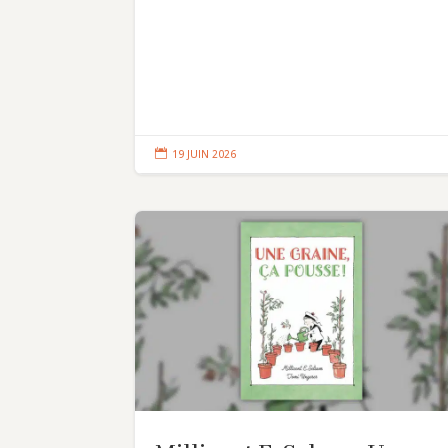

19 JUIN 2026