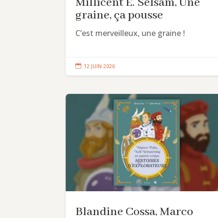
Millicent E. Selsam, Une
graine, ça pousse
C’est merveilleux, une graine !

12 JUIN 2026
Blandine Cossa, Marco