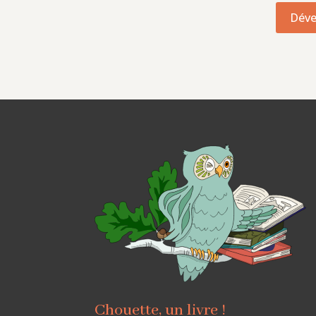
Déve
Chouette, un livre !