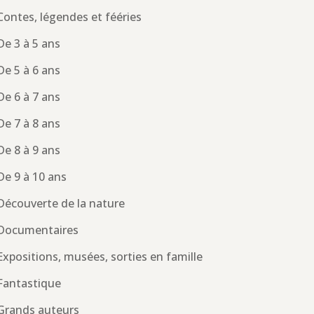
Contes, légendes et fééries
De 3 à 5 ans
De 5 à 6 ans
De 6 à 7 ans
De 7 à 8 ans
De 8 à 9 ans
De 9 à 10 ans
Découverte de la nature
Documentaires
Expositions, musées, sorties en famille
Fantastique
Grands auteurs