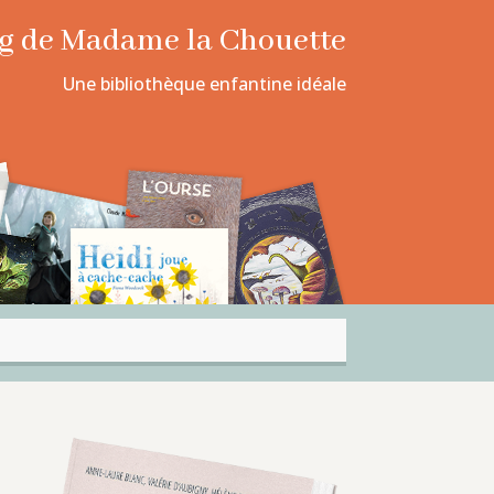
log de Madame la Chouette
Une bibliothèque enfantine idéale