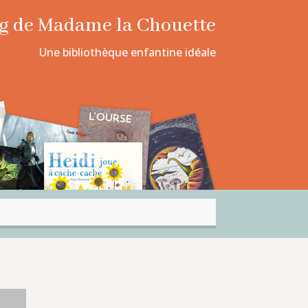
log de Madame la Chouette
Une bibliothèque enfantine idéale