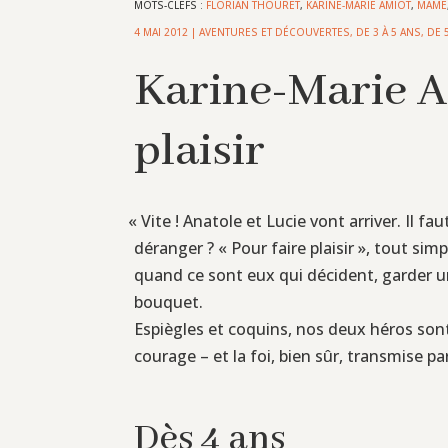
MOTS-CLEFS :
FLORIAN THOURET
,
KARINE-MARIE AMIOT
,
MAME
4 MAI 2012
|
AVENTURES ET DÉCOUVERTES
,
DE 3 À 5 ANS
,
DE 
Karine-Marie A
plaisir
«
Vite ! Anatole et Lucie vont arriver. Il f
déranger ? « Pour faire plaisir », tout sim
quand ce sont eux qui décident, garder un
bouquet.
Espiègles et coquins, nos deux héros sont a
courage – et la foi, bien sûr, transmise p
Dès 4 ans