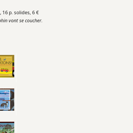
 16 p. solides, 6 €
phin vont se coucher
.