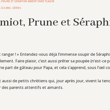
,
PRUNE ET SÉRAPHIN AIMENT FAIRE PLAISIR
5 À 6 ANS
,
SÉRIES
miot, Prune et Séraphi
aut ranger ! » Entendez-vous déjà l’immense soupir de Séraphi
plement. Faire plaisir, c’est aussi prêter sa poupée (n’est-ce
e part de gâteau pour Papa, et cela s’apprend, sous l’œil c
ussi de petits chrétiens qui, jour après jour, vivent la tendr
ar des parents attentifs et aimants.