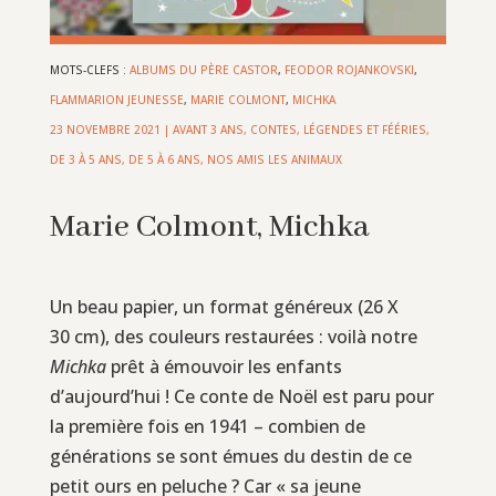
MOTS-CLEFS :
ALBUMS DU PÈRE CASTOR
,
FEODOR ROJANKOVSKI
,
FLAMMARION JEUNESSE
,
MARIE COLMONT
,
MICHKA
23 NOVEMBRE 2021
|
AVANT 3 ANS
,
CONTES, LÉGENDES ET FÉÉRIES
,
DE 3 À 5 ANS
,
DE 5 À 6 ANS
,
NOS AMIS LES ANIMAUX
Marie Colmont, Michka
Un beau papier, un format généreux (26 X
30 cm), des couleurs restaurées : voilà notre
Michka
prêt à émouvoir les enfants
d’aujourd’hui ! Ce conte de Noël est paru pour
la première fois en 1941 – combien de
générations se sont émues du destin de ce
petit ours en peluche ? Car « sa jeune