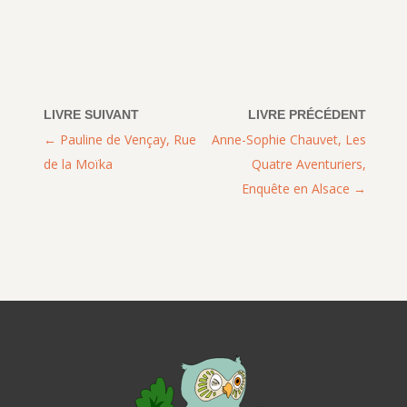
Pauline de Vençay, Rue
Anne-Sophie Chauvet, Les
de la Moïka
Quatre Aventuriers,
Enquête en Alsace