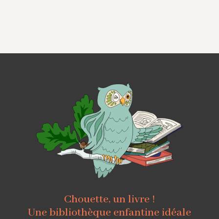
Chouette, un livre !
Une bibliothèque enfantine idéale