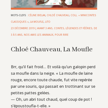
MOTS-CLEFS :
CÉLINE BIELAK
,
CHLOÉ CHAUVEAU
,
COLL. « MINICONTES
CLASSIQUES »
,
LA MOUFLE
,
LITO
23 DÉCEMBRE 2019
|
AVANT 3 ANS
,
CONTES, LÉGENDES ET FÉÉRIES
,
DE
3 À 5 ANS
,
NOS AMIS LES ANIMAUX
,
POUR RIRE
Chloé Chauveau, La Moufle
Brr, qu’il fait froid… Et voilà qu’un galopin perd
sa moufle dans la neige. « La moufle de laine
rouge, encore toute chaude, fut vite repérée
par une souris, qui passait en trottinant sur se
petites pattes gelées.
— Oh, un abri tout chaud, quel coup de pot !
s’époustoufla-t-elle. »