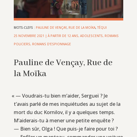
MOTS-CLEFS :
PAULINE DE VENÇAY
,
RUE DE LA MOÏKA
,
TÉQUI
25 NOVEMBRE 2021
|
À PARTIR DE 12 ANS
,
ADOLESCENTS
,
ROMANS
POLICIERS, ROMANS D’ESPIONNAGE
Pauline de Vençay, Rue de
la Moïka
«
— Voudrais-tu bien m’aider, Sergueï ? Je
t’avais parlé de mes inquiétudes au sujet de la
mort du duc Kornilov, il y a quelques temps.
M’aiderais-tu à mener une petite enquête ?
— Bien sûr, Olga ! Que puis-je faire pour toi ?
— Enfiler un manteau, commander une voiture