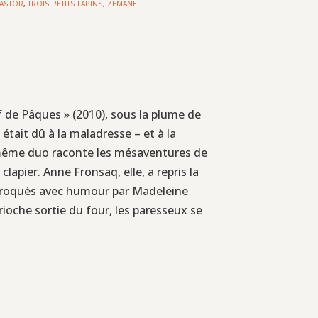
CASTOR
,
TROIS PETITS LAPINS
,
ZEMANEL
f de Pâques » (2010), sous la plume de
tait dû à la maladresse – et à la
e même duo raconte les mésaventures de
clapier. Anne Fronsaq, elle, a repris la
n, croqués avec humour par Madeleine
brioche sortie du four, les paresseux se