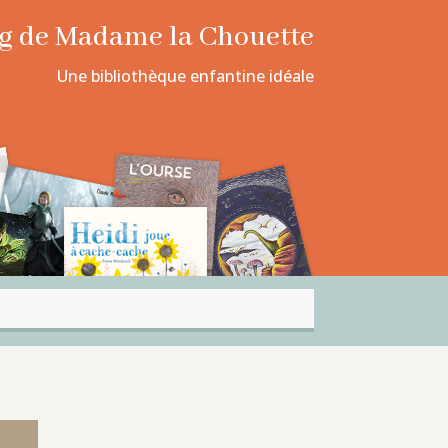
log de Madame la Chouette
Une bibliothèque enfantine idéale