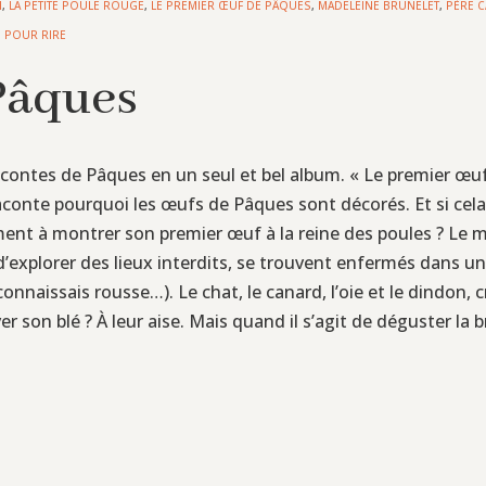
N
,
LA PETITE POULE ROUGE
,
LE PREMIER ŒUF DE PÂQUES
,
MADELEINE BRUNELET
,
PÈRE 
,
POUR RIRE
 Pâques
s contes de Pâques en un seul et bel album. « Le premier œu
conte pourquoi les œufs de Pâques sont décorés. Et si cela é
ument à montrer son premier œuf à la reine des poules ? L
 d’explorer des lieux interdits, se trouvent enfermés dans un 
 connaissais rousse…). Le chat, le canard, l’oie et le dindo
ver son blé ? À leur aise. Mais quand il s’agit de déguster la 