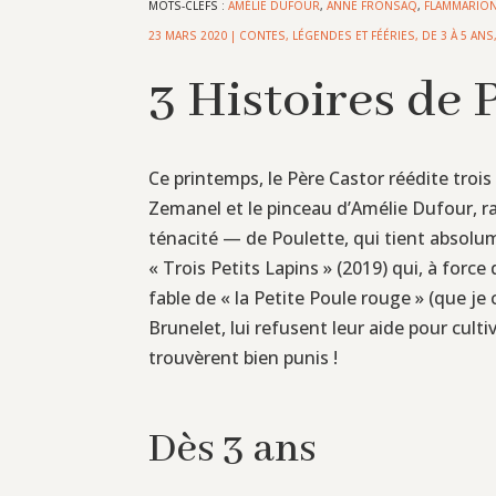
MOTS-CLEFS :
AMÉLIE DUFOUR
,
ANNE FRONSAQ
,
FLAMMARIO
23 MARS 2020
|
CONTES, LÉGENDES ET FÉÉRIES
,
DE 3 À 5 ANS
3 Histoires de
Ce printemps, le Père Castor réédite troi
Zemanel et le pinceau d’Amélie Dufour, ra
ténacité — de Poulette, qui tient absol
« Trois Petits Lapins » (2019) qui, à force
fable de « la Petite Poule rouge » (que je
Brunelet, lui refusent leur aide pour culti
trouvèrent bien punis !
Dès 3 ans