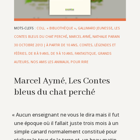
MOTS-CLEFS :
COLL. « BIBLIOTHÈQUE »
,
GALLIMARD JEUNESSE
,
LES
CONTES BLEUS DU CHAT PERCHÉ
,
MARCEL AYMÉ
,
NATHALIE PARAIN
30 OCTOBRE 2013
|
À PARTIR DE 10 ANS
,
CONTES, LÉGENDES ET
FÉÉRIES
,
DE 8 À 9 ANS
,
DE 9 À 10 ANS
,
FANTASTIQUE
,
GRANDS
AUTEURS
,
NOS AMIS LES ANIMAUX
,
POUR RIRE
Marcel Aymé, Les Contes
bleus du chat perché
«
Aucun enseignant ne vous le dira mais il fut
une époque où il fallait juste trois mois à un
simple canard normalement constitué pour
réaliser le tour de la terre et, un beau matin,