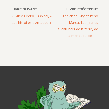
Alexis Peiry, L’Opinel, «
Annick de Giry et Reno
Les histoires d’Amadou »
Marca, Les grands
aventuriers de la terre, de
la mer et du ciel,