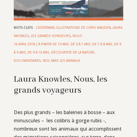
MOTS-CLEFS :
CASTERMAN
,
ILLUSTRATIONS DE CHRIS MADDEN
,
LAURA
KNOWLES
,
LES GRANDS VOYAGEURS
,
NOUS
16 AVRIL 2018
|
À PARTIR DE 10 ANS
,
DE 6 À 7 ANS
,
DE 7 À 8 ANS
,
DE 8
À 9 ANS
,
DE 9 À 10 ANS
,
DÉCOUVERTE DE LA NATURE
,
DOCUMENTAIRES
,
NOS AMIS LES ANIMAUX
Laura Knowles, Nous, les
grands voyageurs
Des plus grands – les baleines à bosse – aux
minuscules – les colibris à gorge rubis -,
nombreux sont les animaux qui accomplissent
des migrations saisonnières, sur terre, dans