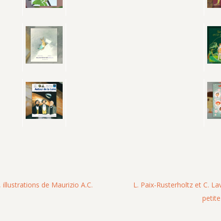
, illustrations de Maurizio A.C.
L. Paix-Rusterholtz et C. Lav
petite