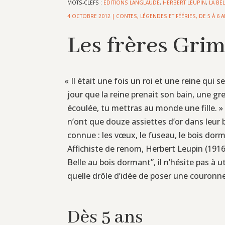
MOTS-CLEFS :
EDITIONS LANGLAUDE
,
HERBERT LEUPIN
,
LA BE
4 OCTOBRE 2012
|
CONTES, LÉGENDES ET FÉÉRIES
,
DE 5 À 6 
Les frères Gri
«
Il était une fois un roi et une reine qui s
jour que la reine prenait son bain, une gre
écoulée, tu mettras au monde une fille. » 
n’ont que douze assiettes d’or dans leur bu
connue : les vœux, le fuseau, le bois dor
Affichiste de renom, Herbert Leupin (1916–
Belle au bois dormant”, il n’hésite pas à u
quelle drôle d’idée de poser une couronne
Dès 5 ans