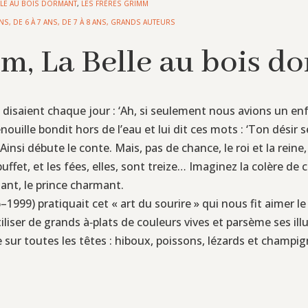
LLE AU BOIS DORMANT
,
LES FRÈRES GRIMM
ANS
,
DE 6 À 7 ANS
,
DE 7 À 8 ANS
,
GRANDS AUTEURS
mm, La Belle au bois d
e disaient chaque jour : ‘Ah, si seulement nous avions un enfa
nouille bondit hors de l’eau et lui dit ces mots : ‘Ton désir 
Ainsi débute le conte. Mais, pas de chance, le roi et la rein
ffet, et les fées, elles, sont treize… Imaginez la colère de ce
mant, le prince charmant.
1999) pratiquait cet « art du sourire » qui nous fit aimer le
tiliser de grands à‑plats de couleurs vives et parsème ses il
 sur toutes les têtes : hiboux, poissons, lézards et champig