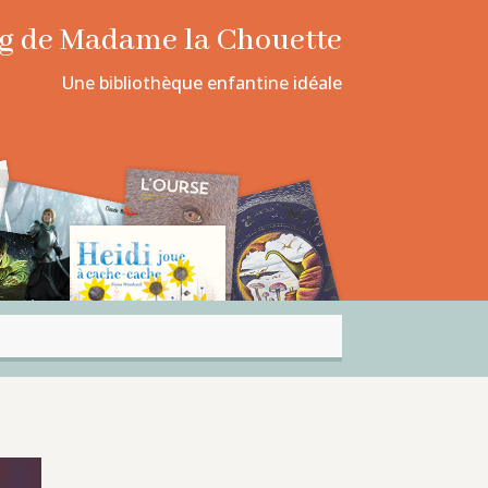
log de Madame la Chouette
Une bibliothèque enfantine idéale