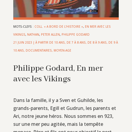
MOTS-CLEFS :
COLL. « A BORD DE L’HISTOIRE »
,
EN MER AVEC LES
VIKINGS
,
NATHAN
,
PETER ALLEN
,
PHILIPPE GODARD
21 JUIN 2023
|
À PARTIR DE 10 ANS
,
DE 7 À 8 ANS
,
DE 8 À 9 ANS
,
DE 9 À
10 ANS
,
DOCUMENTAIRES
,
MOYEN-AGE
Philippe Godard, En mer
avec les Vikings
Dans la famille, il y a Sven et Guhilde, les
grands-parents, Egill et Gudrun, les parents et
Ari, notre jeune héros. Nous sommes en 923,
sur une mer peu agitée, mais la tempête
menace. Père et fils ont pour objectif le port