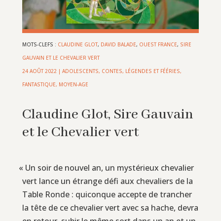
MOTS-CLEFS :
CLAUDINE GLOT
,
DAVID BALADE
,
OUEST FRANCE
,
SIRE
GAUVAIN ET LE CHEVALIER VERT
24 AOÛT 2022
|
ADOLESCENTS
,
CONTES, LÉGENDES ET FÉÉRIES
,
FANTASTIQUE
,
MOYEN-AGE
Claudine Glot, Sire Gauvain
et le Chevalier vert
«
Un soir de nouvel an, un mystérieux chevalier
vert lance un étrange défi aux chevaliers de la
Table Ronde : quiconque accepte de trancher
la tête de ce chevalier vert avec sa hache, devra
en retour, subir le même sort dans un an et un