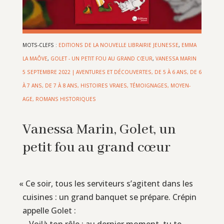
MOTS-CLEFS :
EDITIONS DE LA NOUVELLE LIBRAIRIE JEUNESSE
,
EMMA
LA MAÔVE
,
GOLET - UN PETIT FOU AU GRAND CŒUR
,
VANESSA MARIN
5 SEPTEMBRE 2022
|
AVENTURES ET DÉCOUVERTES
,
DE 5 À 6 ANS
,
DE 6
À 7 ANS
,
DE 7 À 8 ANS
,
HISTOIRES VRAIES, TÉMOIGNAGES
,
MOYEN-
AGE
,
ROMANS HISTORIQUES
Vanessa Marin, Golet, un
petit fou au grand cœur
«
Ce soir, tous les serviteurs s’agitent dans les
cuisines : un grand banquet se prépare. Crépin
appelle Golet :
‒ Voilà ton rôle : au dernier moment, tu te