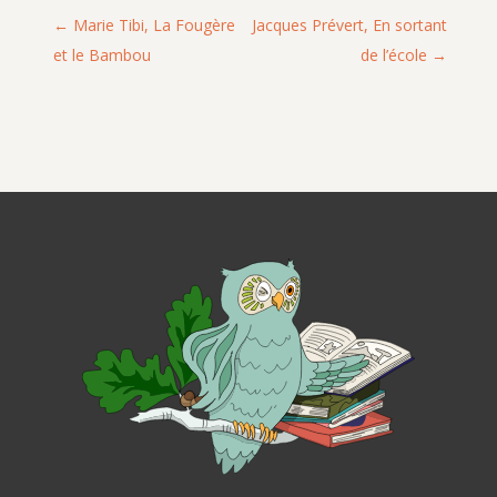
Marie Tibi, La Fougère
Jacques Prévert, En sortant
et le Bambou
de l’école