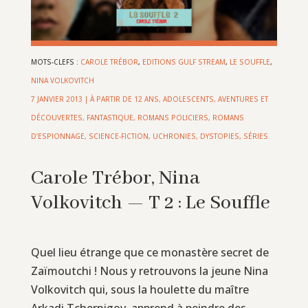
MOTS-CLEFS :
CAROLE TRÉBOR
,
EDITIONS GULF STREAM
,
LE SOUFFLE
,
NINA VOLKOVITCH
7 JANVIER 2013
|
À PARTIR DE 12 ANS
,
ADOLESCENTS
,
AVENTURES ET
DÉCOUVERTES
,
FANTASTIQUE
,
ROMANS POLICIERS, ROMANS
D’ESPIONNAGE
,
SCIENCE-FICTION, UCHRONIES, DYSTOPIES
,
SÉRIES
Carole Trébor, Nina
Volkovitch — T 2 : Le Souffle
Quel lieu étrange que ce monastère secret de
Zaïmoutchi ! Nous y retrouvons la jeune Nina
Volkovitch qui, sous la houlette du maître
Arkadi Tchernigov, apprend à peindre des