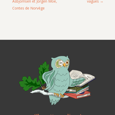
Asbjornsen et Jorgen Moe,
vagues
Contes de Norvège