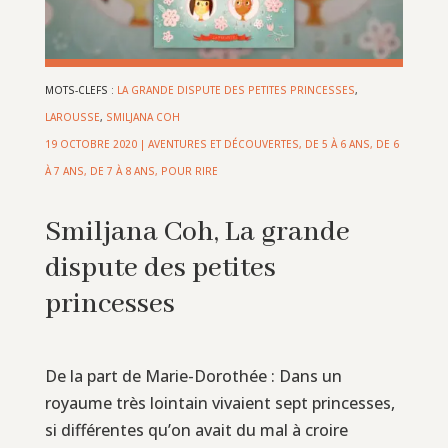
MOTS-CLEFS :
LA GRANDE DISPUTE DES PETITES PRINCESSES
,
LAROUSSE
,
SMILJANA COH
19 OCTOBRE 2020
|
AVENTURES ET DÉCOUVERTES
,
DE 5 À 6 ANS
,
DE 6
À 7 ANS
,
DE 7 À 8 ANS
,
POUR RIRE
Smiljana Coh, La grande
dispute des petites
princesses
De la part de Marie-Dorothée : Dans un
royaume très lointain vivaient sept princesses,
si différentes qu’on avait du mal à croire