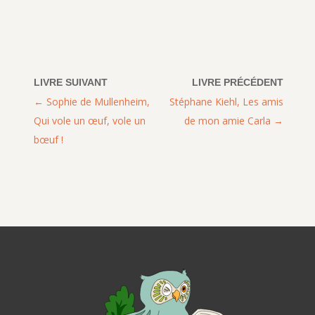
Sophie de Mullenheim,
Stéphane Kiehl, Les amis
Qui vole un œuf, vole un
de mon amie Carla
bœuf !