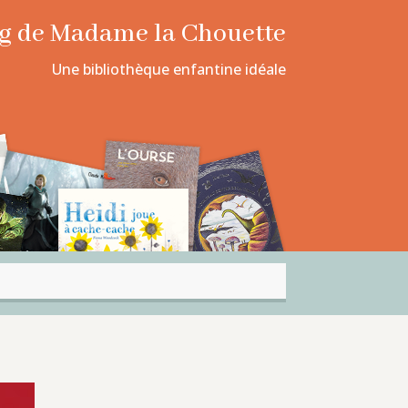
log de Madame la Chouette
Une bibliothèque enfantine idéale