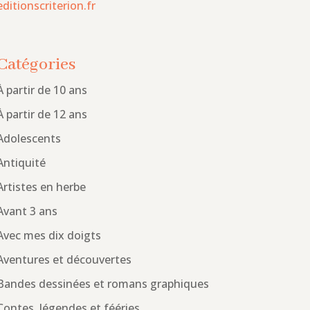
editionscriterion.fr
Catégories
À partir de 10 ans
À partir de 12 ans
Adolescents
Antiquité
Artistes en herbe
Avant 3 ans
Avec mes dix doigts
Aventures et découvertes
Bandes dessinées et romans graphiques
Contes, légendes et fééries