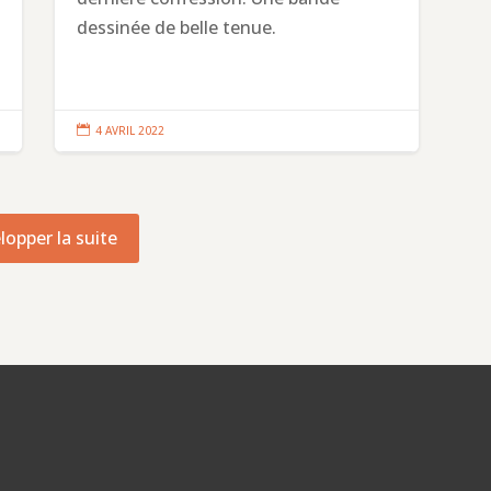
dessinée de belle tenue.

4 AVRIL 2022
lopper la suite