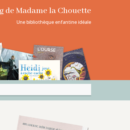
log de Madame la Chouette
Une bibliothèque enfantine idéale