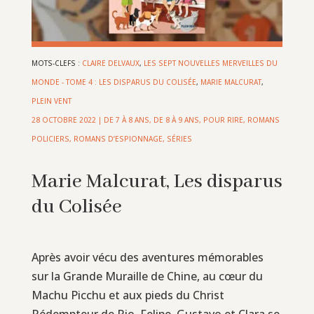
MOTS-CLEFS :
CLAIRE DELVAUX
,
LES SEPT NOUVELLES MERVEILLES DU
MONDE - TOME 4 : LES DISPARUS DU COLISÉE
,
MARIE MALCURAT
,
PLEIN VENT
28 OCTOBRE 2022
|
DE 7 À 8 ANS
,
DE 8 À 9 ANS
,
POUR RIRE
,
ROMANS
POLICIERS, ROMANS D’ESPIONNAGE
,
SÉRIES
Marie Malcurat, Les disparus
du Colisée
Après avoir vécu des aventures mémorables
sur la Grande Muraille de Chine, au cœur du
Machu Picchu et aux pieds du Christ
Rédempteur de Rio, Felipe, Gustavo et Clara se