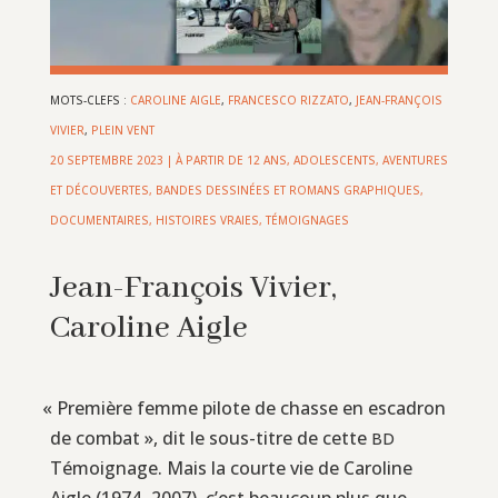
MOTS-CLEFS :
CAROLINE AIGLE
,
FRANCESCO RIZZATO
,
JEAN-FRANÇOIS
VIVIER
,
PLEIN VENT
20 SEPTEMBRE 2023
|
À PARTIR DE 12 ANS
,
ADOLESCENTS
,
AVENTURES
ET DÉCOUVERTES
,
BANDES DESSINÉES ET ROMANS GRAPHIQUES
,
DOCUMENTAIRES
,
HISTOIRES VRAIES, TÉMOIGNAGES
Jean-François Vivier,
Caroline Aigle
«
Première femme pilote de chasse en escadron
de combat », dit le sous-titre de cette
BD
Témoignage. Mais la courte vie de Caroline
Aigle (1974–2007), c’est beaucoup plus que