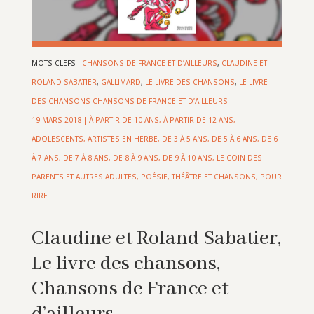
MOTS-CLEFS :
CHANSONS DE FRANCE ET D’AILLEURS
,
CLAUDINE ET
ROLAND SABATIER
,
GALLIMARD
,
LE LIVRE DES CHANSONS
,
LE LIVRE
DES CHANSONS CHANSONS DE FRANCE ET D’AILLEURS
19 MARS 2018
|
À PARTIR DE 10 ANS
,
À PARTIR DE 12 ANS
,
ADOLESCENTS
,
ARTISTES EN HERBE
,
DE 3 À 5 ANS
,
DE 5 À 6 ANS
,
DE 6
À 7 ANS
,
DE 7 À 8 ANS
,
DE 8 À 9 ANS
,
DE 9 À 10 ANS
,
LE COIN DES
PARENTS ET AUTRES ADULTES
,
POÉSIE, THÉÂTRE ET CHANSONS
,
POUR
RIRE
Claudine et Roland Sabatier,
Le livre des chansons,
Chansons de France et