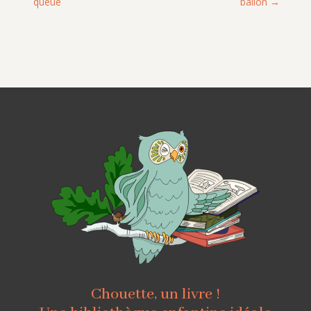
queue
ballon
Chouette, un livre !