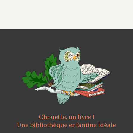
Chouette, un livre !
Une bibliothèque enfantine idéale