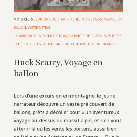
MOTS-CLEFS :
EDITIONS DU CHAT PERCHÉ
,
HUCK SCARRY
,
VOYAGE EN
BALLON
,
YVETTE MÉTRAL
16 MARS 2018
|
À PARTIR DE 10 ANS
,
À PARTIR DE 12 ANS
,
AVENTURES
ET DÉCOUVERTES
,
DE 8 À 9 ANS
,
DE 9 À 10 ANS
,
DOCUMENTAIRES
Huck Scarry, Voyage en
ballon
Lors d’une excursion en montagne, le jeune
narrateur découvre un vaste pré couvert de
ballons, prêts à décoller pour « un aventureux
voyage au-dessus du massif alpin, et s’en vont
atterrir là où les vents les portent, aussi bien
en Italie qu’en Autriche ou en France ». Quelle