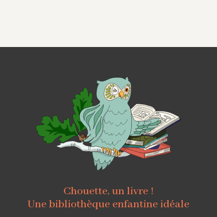
Chouette, un livre !
Une bibliothèque enfantine idéale