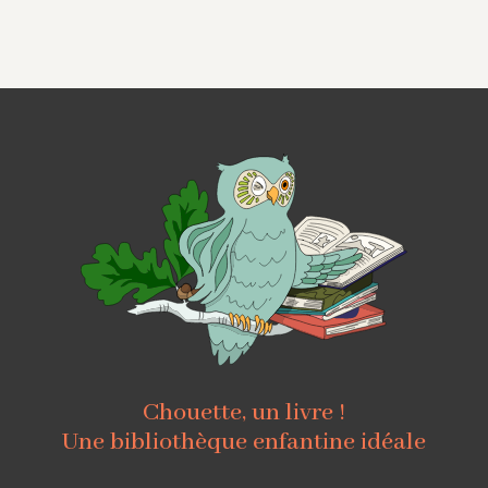
Chouette, un livre !
Une bibliothèque enfantine idéale