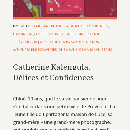
MOTS-CLEFS :
CATHERINE KALENGULA
,
DÉLICES ET CONFIDENCES
,
FLAMMARION JEUNESSE
,
ILLUSTRATIONS DE MARIE SPÉNALE
11 FÉVRIER 2016
|
À PARTIR DE 10 ANS
,
AVEC MES DIX DOIGTS
,
AVENTURES ET DÉCOUVERTES
,
DE 8 À 9 ANS
,
DE 9 À 10 ANS
,
SÉRIES
Catherine Kalengula,
Délices et Confidences
Chloé, 10 ans, quitte sa vie parisienne pour
s’installer dans une petite ville de Provence. La
jeune fille doit partager la maison de Luce, sa
grand-mère – une grand-mère photographe,
qui conduit son
et s’habille en kaki, bref,