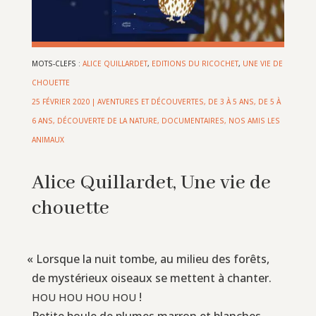
MOTS-CLEFS :
ALICE QUILLARDET
,
EDITIONS DU RICOCHET
,
UNE VIE DE
CHOUETTE
25 FÉVRIER 2020
|
AVENTURES ET DÉCOUVERTES
,
DE 3 À 5 ANS
,
DE 5 À
6 ANS
,
DÉCOUVERTE DE LA NATURE
,
DOCUMENTAIRES
,
NOS AMIS LES
ANIMAUX
Alice Quillardet, Une vie de
chouette
«
Lorsque la nuit tombe, au milieu des forêts,
de mystérieux oiseaux se mettent à chanter.
!
HOU
HOU
HOU
HOU
Petite boule de plumes marron et blanches,