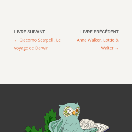
Giacomo Scarpelli, Le
Anna Walker, Lottie &
voyage de Darwin
Walter