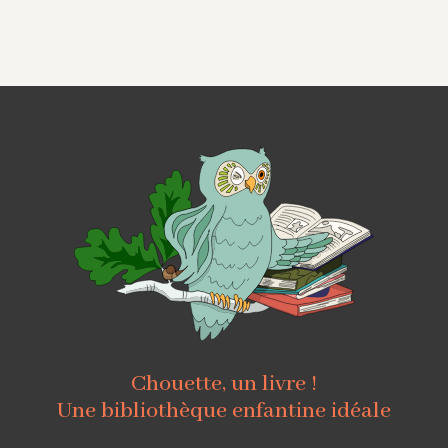
Chouette, un livre !
Une bibliothèque enfantine idéale