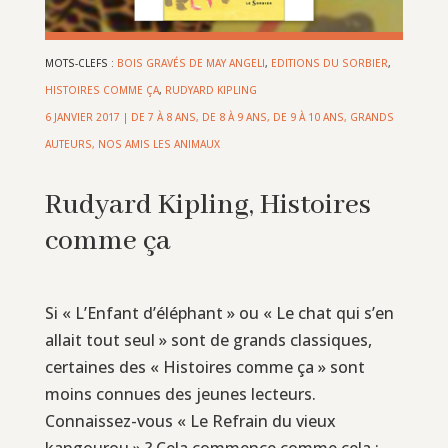
MOTS-CLEFS :
BOIS GRAVÉS DE MAY ANGELI
,
EDITIONS DU SORBIER
,
HISTOIRES COMME ÇA
,
RUDYARD KIPLING
6 JANVIER 2017
|
DE 7 À 8 ANS
,
DE 8 À 9 ANS
,
DE 9 À 10 ANS
,
GRANDS
AUTEURS
,
NOS AMIS LES ANIMAUX
Rudyard Kipling, Histoires
comme ça
Si « L’Enfant d’éléphant » ou « Le chat qui s’en
allait tout seul » sont de grands classiques,
certaines des « Histoires comme ça » sont
moins connues des jeunes lecteurs.
Connaissez-vous « Le Refrain du vieux
kangourou » ? Cela commence comme cela :