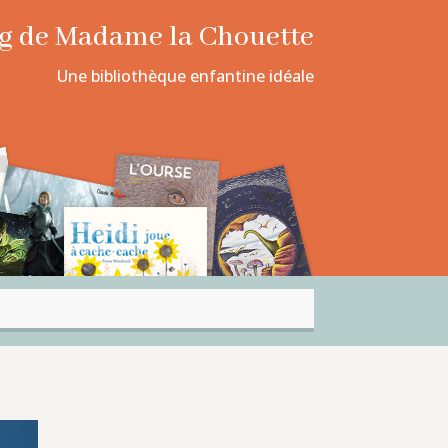
log de Madame la Chouette
Une bibliothèque enfantine idéale