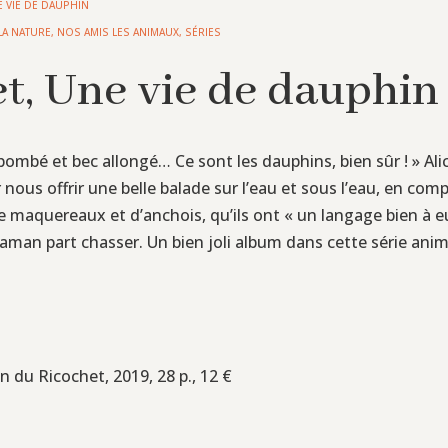
 VIE DE DAUPHIN
LA NATURE
,
NOS AMIS LES ANIMAUX
,
SÉRIES
et, Une vie de dauphin
bombé et bec allongé… Ce sont les dauphins, bien sûr ! » Ali
 nous offrir une belle balade sur l’eau et sous l’eau, en co
 maquereaux et d’anchois, qu’ils ont « un langage bien à e
aman part chasser. Un bien joli album dans cette série anima
on du Ricochet, 2019, 28 p., 12 €