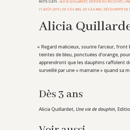
MOTS-CLEFS :
ALICIA QUILLARDET
,
EDITION DU RICOCHET
,
UNE
21 AOÛT 2019
|
DE 3 À 5 ANS
,
DE 5 À 6 ANS
,
DÉCOUVERTE DE 
Alicia Quillard
«
Regard malicieux, sourire farceur, front 
teintes de bleu, ponctuées d’orange, pour
apprendront que les dauphins raffolent de
surveillé par une « marraine » quand sa m
Dès 3 ans
Alicia Quillardet,
Une vie de dauphin
, Editi
Voir aussi