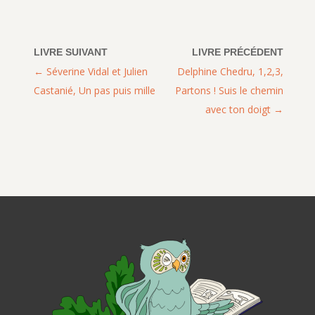
Séverine Vidal et Julien
Delphine Chedru, 1,2,3,
Castanié, Un pas puis mille
Partons ! Suis le chemin
avec ton doigt