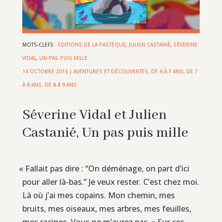
MOTS-CLEFS :
EDITIONS DE LA PASTÈQUE
,
JULIEN CASTANIÉ
,
SÉVERINE
VIDAL
,
UN PAS PUIS MILLE
14 OCTOBRE 2016
|
AVENTURES ET DÉCOUVERTES
,
DE 6 À 7 ANS
,
DE 7
À 8 ANS
,
DE 8 À 9 ANS
Séverine Vidal et Julien
Castanié, Un pas puis mille
«
Fallait pas dire : “On déménage, on part d’ici
pour aller là-bas.” Je veux rester. C’est chez moi.
Là où j’ai mes copains. Mon chemin, mes
bruits, mes oiseaux, mes arbres, mes feuilles,
mes racines. Vous ne m’aurez pas. » Sur ces