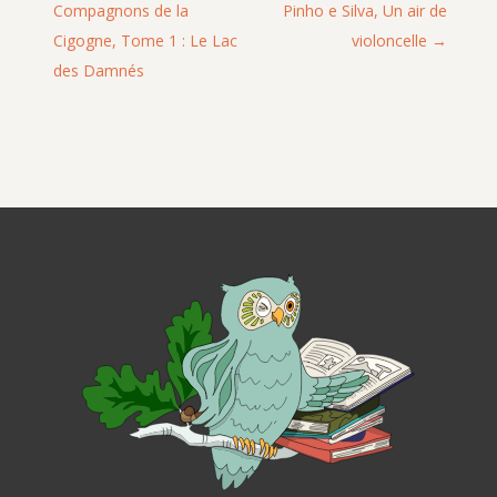
Compagnons de la
Pinho e Silva, Un air de
Cigogne, Tome 1 : Le Lac
violoncelle
des Damnés