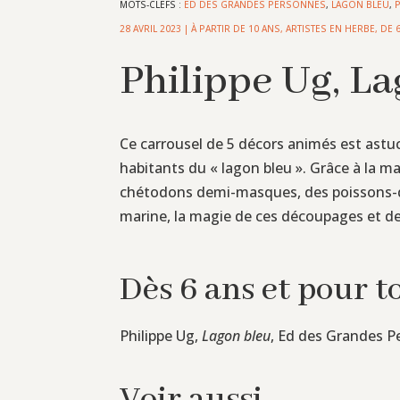
MOTS-CLEFS :
ED DES GRANDES PERSONNES
,
LAGON BLEU
,
28 AVRIL 2023
|
À PARTIR DE 10 ANS
,
ARTISTES EN HERBE
,
DE 
Philippe Ug, L
Ce carrousel de 5 décors animés est astu
habitants du « lagon bleu ». Grâce à la m
chétodons demi-masques, des poissons-de
marine, la magie de ces découpages et de
Dès 6 ans et pour 
Philippe Ug,
Lagon bleu
, Ed des Grandes P
Voir aussi