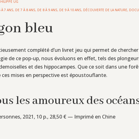
PHILIPPE UG
6 À 7 ANS
,
DE 7 À 8 ANS
,
DE 8 À 9 ANS
,
DE 9 À 10 ANS
,
DÉCOUVERTE DE LA NATURE
,
DOCU
agon bleu
cieusement complété d’un livret jeu qui permet de chercher
agie de ce pop-up, nous évoluons en effet, tels des plongeur
moiselles et des hippocampes. Que ce soit dans une forêt
 ces mises en perspective est époustouflante.
tous les amoureux des océan
ersonnes, 2021, 10 p., 28,50 € — Imprimé en Chine