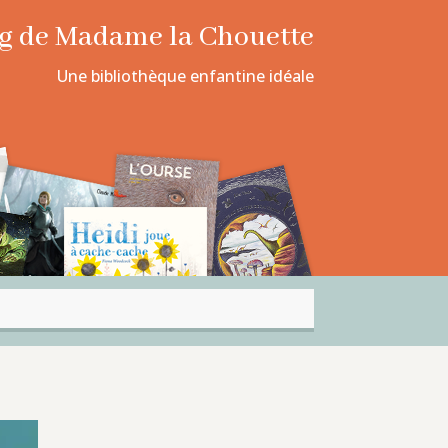
log de Madame la Chouette
Une bibliothèque enfantine idéale