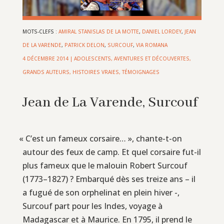
MOTS-CLEFS :
AMIRAL STANISLAS DE LA MOTTE
,
DANIEL LORDEY
,
JEAN
DE LA VARENDE
,
PATRICK DELON
,
SURCOUF
,
VIA ROMANA
4 DÉCEMBRE 2014
|
ADOLESCENTS
,
AVENTURES ET DÉCOUVERTES
,
GRANDS AUTEURS
,
HISTOIRES VRAIES, TÉMOIGNAGES
Jean de La Varende, Surcouf
«
C’est un fameux corsaire… », chante-t-on
autour des feux de camp. Et quel corsaire fut-il
plus fameux que le malouin Robert Surcouf
(1773–1827) ? Embarqué dès ses treize ans – il
a fugué de son orphelinat en plein hiver -,
Surcouf part pour les Indes, voyage à
Madagascar et à Maurice. En 1795, il prend le