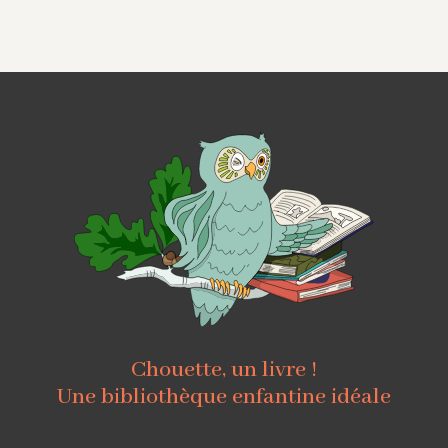
Chouette, un livre !
Une bibliothèque enfantine idéale