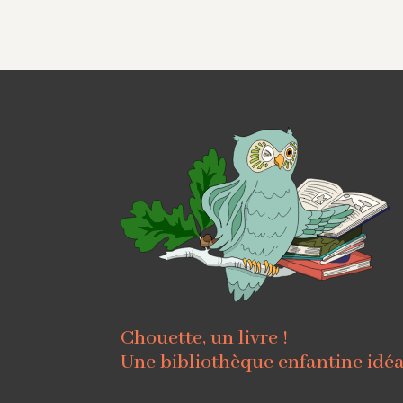
Chouette, un livre !
Une bibliothèque enfantine idé