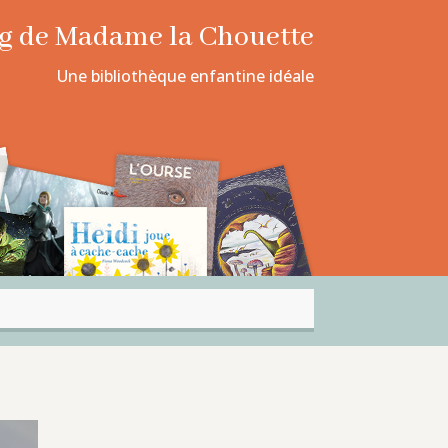
log de Madame la Chouette
Une bibliothèque enfantine idéale