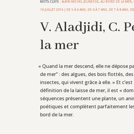
MOTS-CLEFS :
ALBIN MICHEL JEUNESSE
,
AU BORD DE LA MER
,
14 JUILLET 2016
|
DE 5 À 6 ANS
,
DE 6 À 7 ANS
,
DE 7 À 8 ANS
,
DE
V. Aladjidi, C. 
la mer
«
Quand la mer descend, elle ne dépose pas 
de mer’’ : des algues, des bois flottés, d
insectes, qui vivent grâce à elle. » Et c’
définition de la laisse de mer, il est « d
séquences présentent une plante, un anima
poétiques et complètent parfaitement les
bord de la mer.