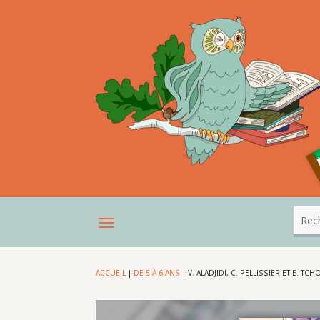
ACCUEIL
|
DE 5 À 6 ANS
|
V. ALADJIDI, C. PELLISSIER ET E. T