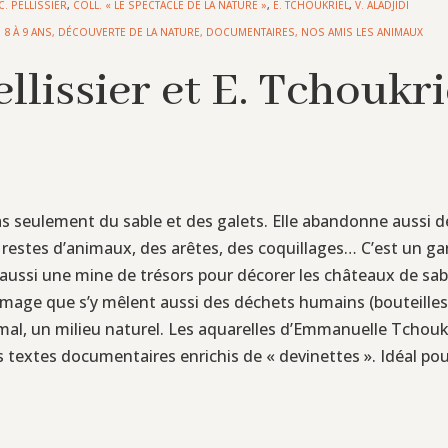
C. PELLISSIER
,
COLL. « LE SPECTACLE DE LA NATURE »
,
E. TCHOUKRIEL
,
V. ALADJIDI
 8 À 9 ANS
,
DÉCOUVERTE DE LA NATURE
,
DOCUMENTAIRES
,
NOS AMIS LES ANIMAUX
Pellissier et E. Tchoukr
seulement du sable et des galets. Elle abandonne aussi des 
es restes d’animaux, des arêtes, des coquillages… C’est un g
est aussi une mine de trésors pour décorer les châteaux de s
ommage que s’y mêlent aussi des déchets humains (bouteilles,
l, un milieu naturel. Les aquarelles d’Emmanuelle Tchoukrie
 textes documentaires enrichis de « devinettes ». Idéal pou