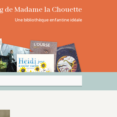
log de Madame la Chouette
Une bibliothèque enfantine idéale