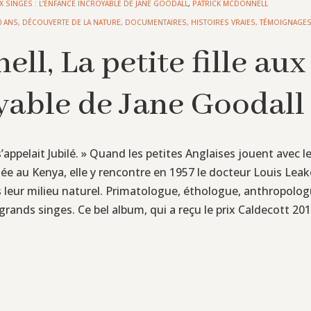
AUX SINGES : L’ENFANCE INCROYABLE DE JANE GOODALL
,
PATRICK MCDONNELL
0 ANS
,
DÉCOUVERTE DE LA NATURE
,
DOCUMENTAIRES
,
HISTOIRES VRAIES, TÉMOIGNAGE
l, La petite fille aux 
oyable de Jane Goodall
ppelait Jubilé. » Quand les petites Anglaises jouent avec le
itée au Kenya, elle y rencontre en 1957 le docteur Louis Leak
eur milieu naturel. Primatologue, éthologue, anthropologue
 grands singes. Ce bel album, qui a reçu le prix Caldecott 2