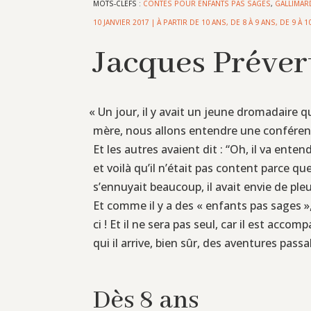
MOTS-CLEFS :
CONTES POUR ENFANTS PAS SAGES
,
GALLIMAR
10 JANVIER 2017
|
À PARTIR DE 10 ANS
,
DE 8 À 9 ANS
,
DE 9 À 1
Jacques Préver
«
Un jour, il y avait un jeune dromadaire qu
mère, nous allons entendre une conférenc
Et les autres avaient dit : “Oh, il va enten
et voilà qu’il n’était pas content parce que
s’ennuyait beaucoup, il avait envie de pleu
Et comme il y a des « enfants pas sages »,
ci ! Et il ne sera pas seul, car il est acco
qui il arrive, bien sûr, des aventures pas
Dès 8 ans