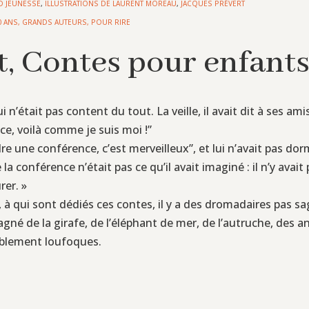
D JEUNESSE
,
ILLUSTRATIONS DE LAURENT MOREAU
,
JACQUES PRÉVERT
0 ANS
,
GRANDS AUTEURS
,
POUR RIRE
t, Contes pour enfants
i n’était pas content du tout. La veille, il avait dit à ses a
e, voilà comme je suis moi !”
dre une conférence, c’est merveilleux”, et lui n’avait pas dorm
 la conférence n’était pas ce qu’il avait imaginé : il n’y avait 
rer. »
 à qui sont dédiés ces contes, il y a des dromadaires pas sag
mpagné de la girafe, de l’éléphant de mer, de l’autruche, des a
sablement loufoques.