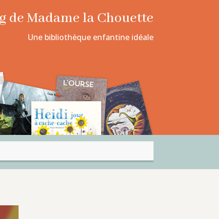
log de Madame la Chouette
Une bibliothèque enfantine idéale