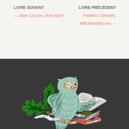
Alain Crozon, Vive Noël !
Frédéric Clément,
Métamorphoses