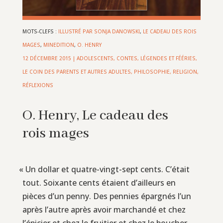
MOTS-CLEFS :
ILLUSTRÉ PAR SONJA DANOWSKI
,
LE CADEAU DES ROIS
MAGES
,
MINEDITION
,
O. HENRY
12 DÉCEMBRE 2015
|
ADOLESCENTS
,
CONTES, LÉGENDES ET FÉÉRIES
,
LE COIN DES PARENTS ET AUTRES ADULTES
,
PHILOSOPHIE, RELIGION,
RÉFLEXIONS
O. Henry, Le cadeau des
rois mages
«
Un dollar et quatre-vingt-sept cents. C’était
tout. Soixante cents étaient d’ailleurs en
pièces d’un penny. Des pennies épargnés l’un
après l’autre après avoir marchandé et chez
l’épicier et chez le fruitier et chez le boucher