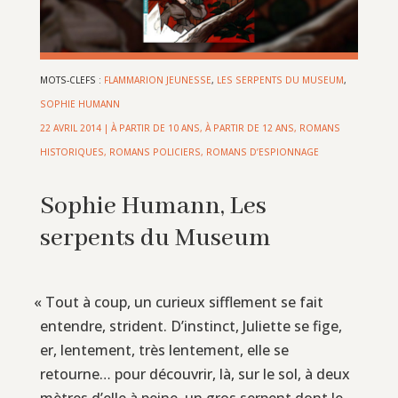
MOTS-CLEFS :
FLAMMARION JEUNESSE
,
LES SERPENTS DU MUSEUM
,
SOPHIE HUMANN
22 AVRIL 2014
|
À PARTIR DE 10 ANS
,
À PARTIR DE 12 ANS
,
ROMANS
HISTORIQUES
,
ROMANS POLICIERS, ROMANS D’ESPIONNAGE
Sophie Humann, Les
serpents du Museum
«
Tout à coup, un curieux sifflement se fait
entendre, strident. D’instinct, Juliette se fige,
er, lentement, très lentement, elle se
retourne… pour découvrir, là, sur le sol, à deux
mètres d’elle à peine, un gros serpent dont le