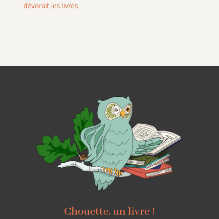
dévorait les livres
Chouette, un livre !