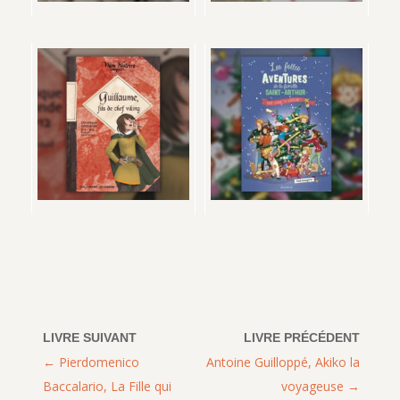
Pierdomenico
Antoine Guilloppé, Akiko la
Baccalario, La Fille qui
voyageuse