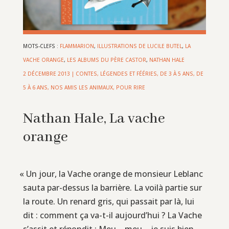
MOTS-CLEFS :
FLAMMARION
,
ILLUSTRATIONS DE LUCILE BUTEL
,
LA
VACHE ORANGE
,
LES ALBUMS DU PÈRE CASTOR
,
NATHAN HALE
2 DÉCEMBRE 2013
|
CONTES, LÉGENDES ET FÉÉRIES
,
DE 3 À 5 ANS
,
DE
5 À 6 ANS
,
NOS AMIS LES ANIMAUX
,
POUR RIRE
Nathan Hale, La vache
orange
«
Un jour, la Vache orange de monsieur Leblanc
sauta par-dessus la barrière. La voilà partie sur
la route. Un renard gris, qui passait par là, lui
dit : comment ça va-t-il aujourd’hui ? La Vache
s’assit et répondit : Meu… meu… je suis bien