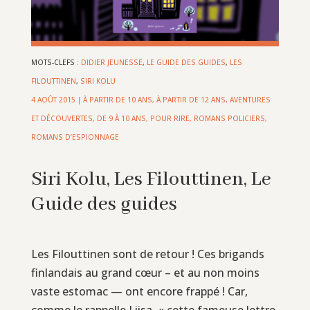
MOTS-CLEFS :
DIDIER JEUNESSE
,
LE GUIDE DES GUIDES
,
LES
FILOUTTINEN
,
SIRI KOLU
4 AOÛT 2015
|
À PARTIR DE 10 ANS
,
À PARTIR DE 12 ANS
,
AVENTURES
ET DÉCOUVERTES
,
DE 9 À 10 ANS
,
POUR RIRE
,
ROMANS POLICIERS,
ROMANS D’ESPIONNAGE
Siri Kolu, Les Filouttinen, Le
Guide des guides
Les Filouttinen sont de retour ! Ces brigands
finlandais au grand cœur – et au non moins
vaste estomac — ont encore frappé ! Car,
comme le rappelle Liisa, « cette fameuse lettre,