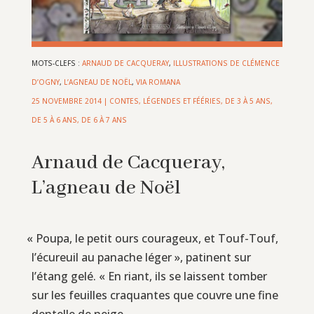
MOTS-CLEFS :
ARNAUD DE CACQUERAY
,
ILLUSTRATIONS DE CLÉMENCE
D’OGNY
,
L’AGNEAU DE NOËL
,
VIA ROMANA
25 NOVEMBRE 2014
|
CONTES, LÉGENDES ET FÉÉRIES
,
DE 3 À 5 ANS
,
DE 5 À 6 ANS
,
DE 6 À 7 ANS
Arnaud de Cacqueray,
L’agneau de Noël
«
Poupa, le petit ours courageux, et Touf-Touf,
l’écureuil au panache léger », patinent sur
l’étang gelé. « En riant, ils se laissent tomber
sur les feuilles craquantes que couvre une fine
dentelle de neige.