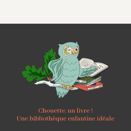
Chouette, un livre !
Une bibliothèque enfantine idéale