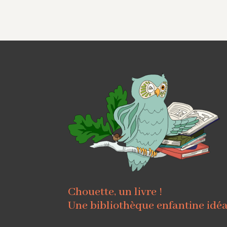
Chouette, un livre !
Une bibliothèque enfantine idé