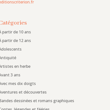
editionscriterion.fr
Catégories
À partir de 10 ans
À partir de 12 ans
Adolescents
Antiquité
Artistes en herbe
Avant 3 ans
Avec mes dix doigts
Aventures et découvertes
Bandes dessinées et romans graphiques
Contes, légendes et fééries