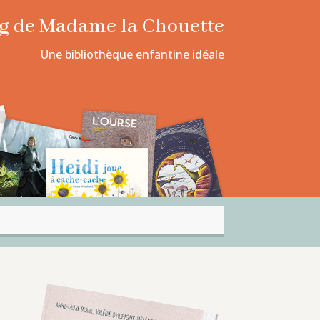
log de Madame la Chouette
Une bibliothèque enfantine idéale