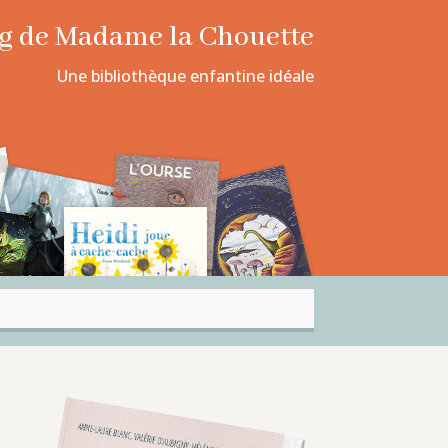
log de Madame la Chouette
Une bibliothèque enfantine idéale