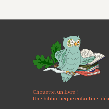
Chouette, un livre !
Une bibliothèque enfantine idé