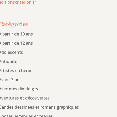
editionscriterion.fr
Catégories
À partir de 10 ans
À partir de 12 ans
Adolescents
Antiquité
Artistes en herbe
Avant 3 ans
Avec mes dix doigts
Aventures et découvertes
Bandes dessinées et romans graphiques
Contes, légendes et fééries