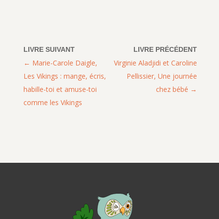
Marie-Carole Daigle,
Virginie Aladjidi et Caroline
Les Vikings : mange, écris,
Pellissier, Une journée
habille-toi et amuse-toi
chez bébé
comme les Vikings