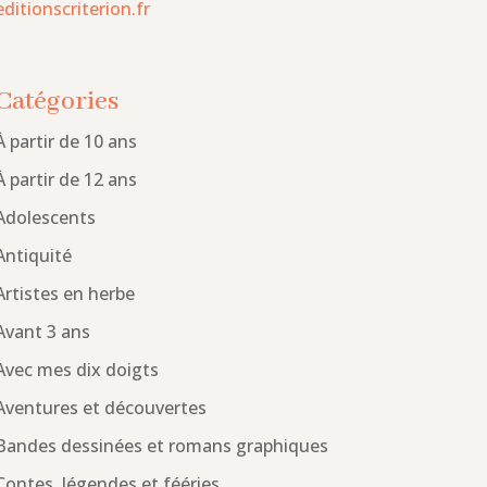
editionscriterion.fr
Catégories
À partir de 10 ans
À partir de 12 ans
Adolescents
Antiquité
Artistes en herbe
Avant 3 ans
Avec mes dix doigts
Aventures et découvertes
Bandes dessinées et romans graphiques
Contes, légendes et fééries