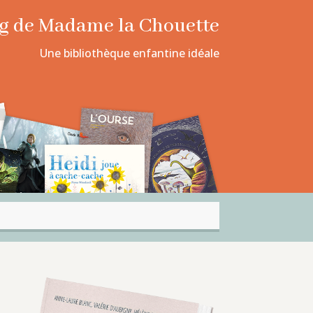
log de Madame la Chouette
Une bibliothèque enfantine idéale