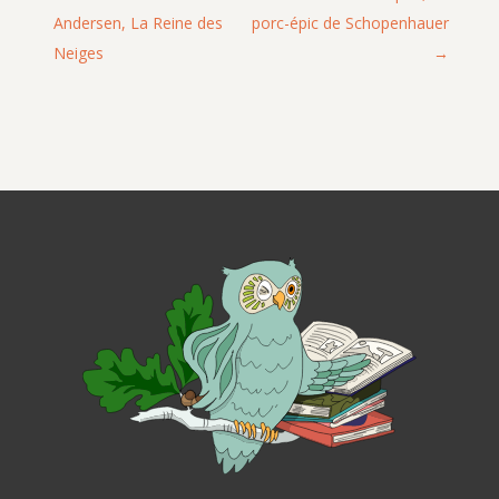
Andersen, La Reine des
porc-épic de Schopenhauer
Neiges