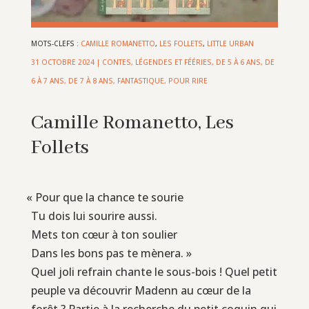
MOTS-CLEFS :
CAMILLE ROMANETTO
,
LES FOLLETS
,
LITTLE URBAN
31 OCTOBRE 2024
|
CONTES, LÉGENDES ET FÉÉRIES
,
DE 5 À 6 ANS
,
DE
6 À 7 ANS
,
DE 7 À 8 ANS
,
FANTASTIQUE
,
POUR RIRE
Camille Romanetto, Les
Follets
«
Pour que la chance te sourie
Tu dois lui sourire aussi.
Mets ton cœur à ton soulier
Dans les bons pas te mènera. »
Quel joli refrain chante le sous-bois ! Quel petit
peuple va découvrir Madenn au cœur de la
forêt ? Partie à la recherche du petit coquin qui