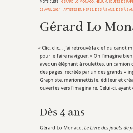
MOTS-CLEFS :
GÉRARD LO MONACO
,
HÉLIUM
,
JOUETS DE PAP
29 AVRIL 2024
|
ARTISTES EN HERBE
,
DE 3 À 5 ANS
,
DE 5 À 6 A
Gérard Lo Monac
«
Clic, clic… j’ai retrouvé la clef du canot
pour le faire naviguer. » On l’imagine bie
avec un éléphant à roulettes, un camion
des pages, recréés par un des grands « ing
Graphiste, marionnettiste, éditeur et cr
ouvertes vers l’imaginaire. Celui-ci, ayant
Dès 4 ans
Gérard Lo Monaco,
Le Livre des jouets de 