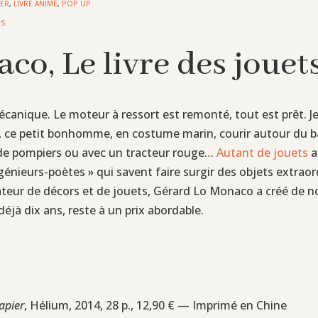
IER
,
LIVRE ANIMÉ
,
POP UP
NS
o, Le livre des jouet
 mécanique. Le moteur à ressort est remonté, tout est prêt. 
n, ce petit bonhomme, en costume marin, courir autour du bas
 de pompiers ou avec un tracteur rouge…
Autant de jouets
a
énieurs-poètes » qui savent faire surgir des objets extraord
éateur de décors et de jouets, Gérard Lo Monaco a créé de n
 déjà dix ans, reste à un prix abordable.
papier
, Hélium, 2014, 28 p., 12,90 € — Imprimé en Chine