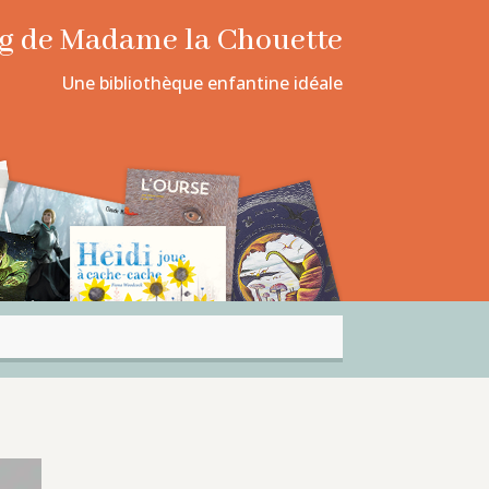
log de Madame la Chouette
Une bibliothèque enfantine idéale