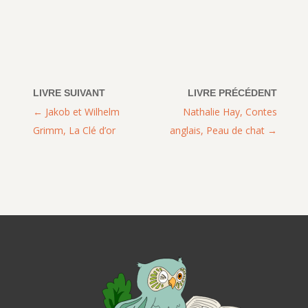
Jakob et Wilhelm
Nathalie Hay, Contes
Grimm, La Clé d’or
anglais, Peau de chat