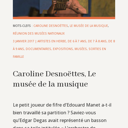
MOTS-CLEFS :
CAROLINE DESNOËTTES
,
LE MUSÉE DE LA MUSIQUE
,
RÉUNION DES MUSÉES NATIONAUX
3 JANVIER 2017
|
ARTISTES EN HERBE
,
DE 6 À 7 ANS
,
DE 7 À 8 ANS
,
DE 8
À 9 ANS
,
DOCUMENTAIRES
,
EXPOSITIONS, MUSÉES, SORTIES EN
FAMILLE
Caroline Desnoëttes, Le
musée de la musique
Le petit joueur de fifre d’Edouard Manet a‑t-il
bien travaillé sa partition ? Saviez-vous
qu’Edgar Degas avait représenté un basson
dans sa toile intitulée « L’orchestre de